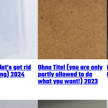
let’s get rid
Ohne Titel (you are only
ing) 2024
partly allowed to do
what you want!) 2023