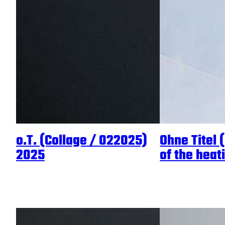
o.T. (Collage / 022025)
Ohne Titel (
2025
of the heat