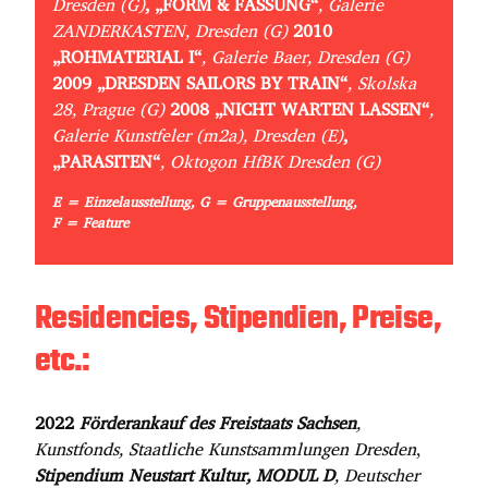
Dresden (G)
, „FORM & FASSUNG“
, Galerie
ZANDERKASTEN, Dresden (G)
2010
„ROHMATERIAL I“
, Galerie Baer, Dresden (G)
2009
„DRESDEN SAILORS BY TRAIN“
, Skolska
28, Prague (G)
2008
„NICHT WARTEN LASSEN“
,
Galerie Kunstfeler (m2a), Dresden (E)
,
„PARASITEN“
, Oktogon HfBK Dresden (G)
E = Einzelausstellung, G = Gruppenausstellung,
F = Feature
Residencies, Stipendien, Preise,
etc.:
2022
Förderankauf des Freistaats Sachsen
,
Kunstfonds, Staatliche Kunstsammlungen Dresden
,
Stipendium Neustart Kultur, MODUL D
, Deutscher