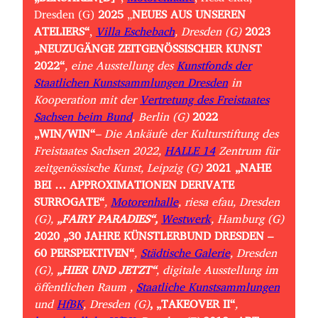
Dresden (G)
2025
„
NEUES AUS UNSEREN
ATELIERS“
,
Villa Eschebach
, Dresden (G)
2023
„NEUZUGÄNGE ZEITGENÖSSISCHER KUNST
2022“
, eine Ausstellung des
Kunstfonds der
Staatlichen Kunstsammlungen Dresden
in
Kooperation mit der
Vertretung des Freistaates
Sachsen beim Bund
, Berlin
(G)
2022
„WIN/WIN“
– Die Ankäufe der Kulturstiftung des
Freistaates Sachsen 2022,
HALLE 14
Zentrum für
zeitgenössische Kunst, Leipzig (G)
2021
„NAHE
BEI … APPROXIMATIONEN DERIVATE
SURROGATE“
,
Motorenhalle
, riesa efau, Dresden
(G),
„FAIRY PARADIES“,
Westwerk
, Hamburg (G)
2020
„30 JAHRE KÜNSTLERBUND DRESDEN –
60 PERSPEKTIVEN“
,
Städtische Galerie
, Dresden
(G),
„HIER UND JETZT“
, digitale Ausstellung im
öffentlichen Raum ,
Staatliche Kunstsammlungen
und
HfBK
, Dresden (G)
, „TAKEOVER II“
,