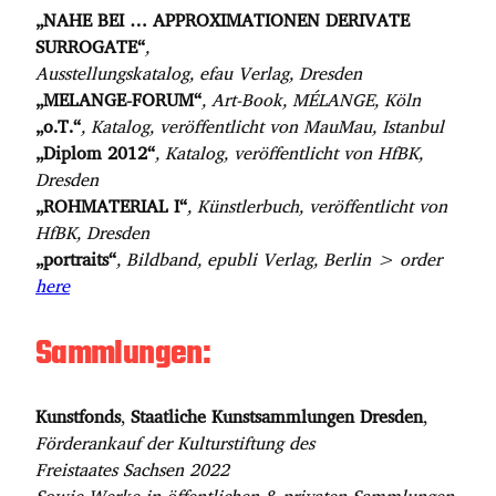
„NAHE BEI … APPROXIMATIONEN DERIVATE
SURROGATE“
,
Ausstellungskatalog, efau Verlag, Dresden
„MELANGE-FORUM“
, Art-Book, MÉLANGE, Köln
„o.T.“
, Katalog, veröffentlicht von MauMau, Istanbul
„Diplom 2012“
, Katalog, veröffentlicht von HfBK,
Dresden
„ROHMATERIAL I“
, Künstlerbuch, veröffentlicht von
HfBK, Dresden
„portraits“
, Bildband, epubli Verlag, Berlin > order
here
Sammlungen:
Kunstfonds
,
Staatliche Kunstsammlungen Dresden
,
Förderankauf der Kulturstiftung des
Freistaates Sachsen 2022
Sowie Werke in öffentlichen & privaten Sammlungen