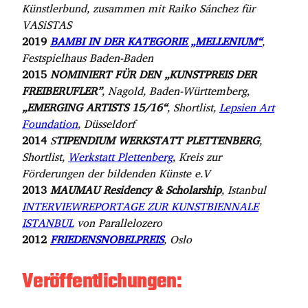
Künstlerbund, zusammen mit Raiko Sánchez für
VASiSTAS
2019
BAMBI IN DER KATEGORIE „MELLENIUM“
,
Festspielhaus Baden-Baden
2015
NOMINIERT FÜR DEN „KUNSTPREIS DER
FREIBERUFLER”
, Nagold, Baden-Württemberg
,
„EMERGING ARTISTS 15/16“
, Shortlist,
Lepsien Art
Foundation
, Düsseldorf
2014
S
TIPENDIUM WERKSTATT PLETTENBERG
,
Shortlist,
Werkstatt Plettenberg
, Kreis zur
Förderungen der bildenden Künste e.V
2013
MAUMAU Residency & Scholarship
, Istanbul
INTERVIEWREPORTAGE ZUR KUNSTBIENNALE
ISTANBUL
von Parallelozero
2012
FRIEDENSNOBELPREIS
, Oslo
Veröffentlichungen: