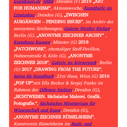
kunstknall.de
,
HfBK
, Dresden (F)
2019
„ART
FOR HUMANISM“
, Aktionswoche,
Kunsthalle im
Lipsiusbau
, Dresden (G)
, „ZWISCHEN
AUSGÄNGEN – PENDING ISSUES“
, im Archiv der
anonymen Zeichnungen,
Galerie Weißer Elefant
,
Berlin (G),
„ANONYME ZEICHNER ARCHIV“
,
Kunsthaus Kannen
, Münster (G)
2018
„PATCHWORK“
, ehemaliger Stoff-Pavillon,
Hahnenstraße 8, Köln (G),
„ANONYME
ZEICHNER 2018“
,
Galerie im Körnerpark
, Berlin
(G)
2017
„DRAWING FROM THE FUTURE“
,
Salon für Kunstbuch
, 21er Haus, Wien (G)
2016
„POP UP“
mit Ella Becker & Sergej Funke im
Rahmen der
Offenen Ateliers
, Dresden (G)
,
„SICHTWEISEN. Sächsische Malerei. Grafik.
Fotografie.“
,
Sächsisches Ministerium für
Wissenschaft und Kunst
, Dresden (G)
,
„ANONYME ZEICHNER RÜSSELSHEIM“
,
Kunstverein Rüsselsheim im
Stadt- und