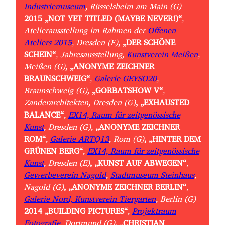
Industriemuseum
, Rüsselsheim am Main (G)
2015
„NOT YET TITLED (MAYBE NEVER!)“
,
Atelierausstellung im Rahmen der
Offenen
Ateliers 2015
, Dresden (E)
, „DER SCHÖNE
SCHEIN“
, Jahresausstellung,
Kunstverein Meißen
,
Meißen (G)
, „ANONYME ZEICHNER
BRAUNSCHWEIG“
,
Galerie GEYSO20
,
Braunschweig (G),
„GORBATSHOW V“
,
Zanderarchitekten, Dresden (G)
, „EXHAUSTED
BALANCE“
,
EX14, Raum für zeitgenössische
Kunst
, Dresden (G),
„ANONYME ZEICHNER
ROM“
,
Galerie ARTQ13
, Rom (G)
, „HINTER DEM
GRÜNEN BERG“
,
EX14, Raum für zeitgenössische
Kunst
, Dresden (E)
, „KUNST AUF ABWEGEN“
,
Gewerbeverein Nagold
,
Stadtmuseum Steinhaus
,
Nagold (G)
, „ANONYME ZEICHNER BERLIN“
,
Galerie Nord, Kunstverein Tiergarten
, Berlin (G)
2014
„BUILDING PICTURES“
,
Projektraum
Fotografie
, Dortmund (G)
, „CHRISTIAN