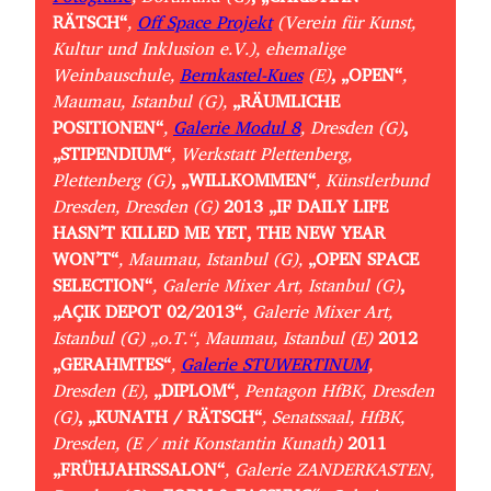
RÄTSCH“
,
Off Space Projekt
(Verein für Kunst,
Kultur und Inklusion e.V.), ehemalige
Weinbauschule,
Bernkastel-Kues
(E)
, „OPEN“
,
Maumau, Istanbul (G),
„RÄUMLICHE
POSITIONEN“
,
Galerie Modul 8
, Dresden (G)
,
„STIPENDIUM“
, Werkstatt Plettenberg,
Plettenberg (G)
, „WILLKOMMEN“
, Künstlerbund
Dresden, Dresden (G)
2013
„IF DAILY LIFE
HASN’T KILLED ME YET, THE NEW YEAR
WON’T“
, Maumau, Istanbul (G),
„OPEN SPACE
SELECTION“
, Galerie Mixer Art, Istanbul (G)
,
„AÇIK DEPOT 02/2013“
, Galerie Mixer Art,
Istanbul (G) „o.T.“, Maumau, Istanbul (E)
2012
„GERAHMTES“
,
Galerie STUWERTINUM
,
Dresden (E),
„DIPLOM“
, Pentagon HfBK, Dresden
(G)
, „KUNATH / RÄTSCH“
, Senatssaal, HfBK,
Dresden, (E / mit Konstantin Kunath)
2011
„FRÜHJAHRSSALON“
, Galerie ZANDERKASTEN,