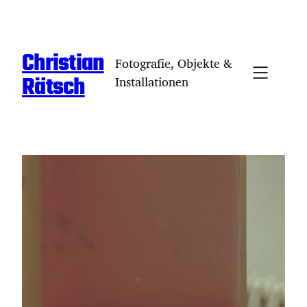
Zum
Inhalt
springen
Christian
Fotografie, Objekte &
Rätsch
Installationen