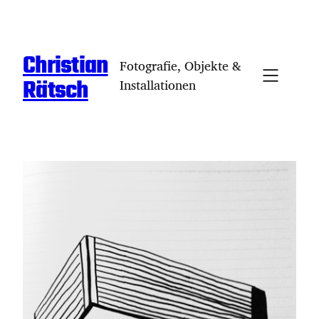
Zum
Inhalt
springen
Christian
Fotografie, Objekte &
Rätsch
Installationen