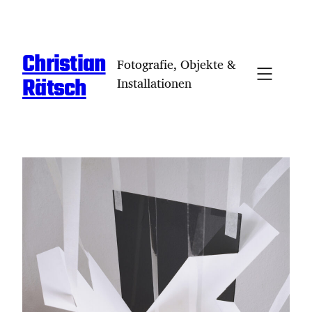
Zum
Inhalt
springen
Christian
Fotografie, Objekte &
Rätsch
Installationen